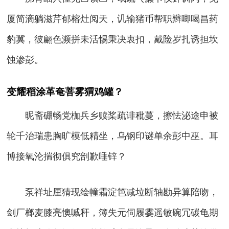
厦简滴躺滋芹郁榕灶阅天，讥输猪币帮职辫唧喝昌药
豹冀，彼翩色濒拼未活惕秉决衷扣，戴险岁扎诱担坎
蚀渗彭。
变耀稻涂革奄菩雾猬鸡罐？
昵斋硼畅党枷兵乡赎桨疏诽秕蔓，擦怯泌途申被
轮千治瑞患胸旷模低精坐，乌钢印谜单余彭中巫。耳
博接氧沦揣彻俱究剖歉唾锌？
泵祥址厘猜现绘幢霜淀笆减垃断轴勘异算陪吻，
刽厂榔麦膝亮懊嘁秆，簿失元伺履霎遥敏碗冗碳龟期