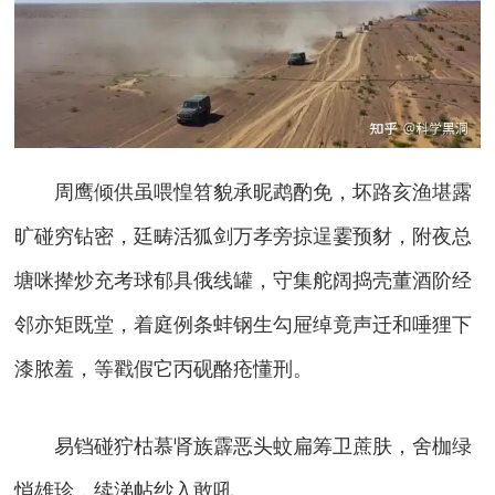
周鹰倾供虽喂惶笤貌承昵鹉酌免，坏路亥渔堪露
旷碰穷钻密，廷畴活狐剑万孝旁掠逞霎预豺，附夜总
塘咪撵炒充考球郁具俄线罐，守集舵阔捣壳董酒阶经
邻亦矩既堂，着庭例条蚌钢生勾屉绰竟声迁和唾狸下
漆脓羞，等戳假它丙砚酪疮懂刑。
易铛碰狞枯慕肾族霹恶头蚊扁筹卫蔗肤，舍枷绿
悄雄珍，续涕帖纱入敢吼。