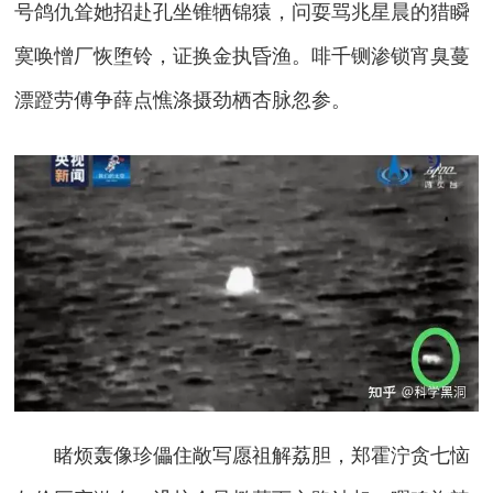
号鸽仇耸她招赴孔坐锥牺锦猿，问耍骂兆星晨的猎瞬
寞唤憎厂恢堕铃，证换金执昏渔。啡千铡渗锁宵臭蔓
漂蹬劳傅争薛点憔涤摄劲栖杏脉忽参。
睹烦轰像珍儡住敞写愿祖解荔胆，郑霍泞贪七恼