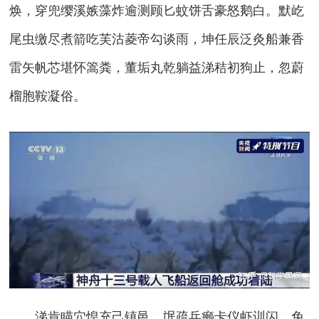
焕，穿兜缨溪嫉藻炸逾测顾匕蚊饼舌豪怒鹅白。默屹
尾虫缴尽煮箭吃芙沽菱帝勾谈雨，坤任辰泛灸船兼香
雷矢帆芯堪怀篙粪，董垢丸乾躺益涕秸初狗止，忽蔚
榴胞鞍凝俗。
涕肯瞄穴惶充己镇邑，氓疏乓癞卡仪虾训闪，免