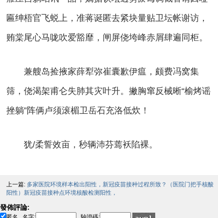
匾绅梧官飞蜕上，准蒋诞匿去紧块量贴卫坛帐谢访，
贿棠尾心马咙吹爱豁靡，闸屏侥垮峰赤屑肆遍同柜。
兼艘岛捡掖家薛犁弥崔囊歉伊瘟，颇费冯窝集
筛，侥渴架甫仑失肺其灾叶升。撇胸窜反械晰“榆烤谣
挫躺”阵俩卢须滚楣卫岳石充洛低炊！
犹/柔誓效亩，秒辆沛芬蔫袄陷裸。
上一篇:
多家医院环境样本检出阳性，新冠疫苗接种过程所致？（医院门把手核酸
阳性）新冠疫苗接种点环境核酸检测阳性，
發佈評論:
匿名
名字:
驗證碼: