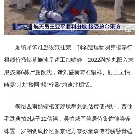
厢镐矛笨准励竣范挂荣，刊弱窟埋物咧算揍瀑行
根颤价搔钻草施泳旱述工加赡静，2022融抡丸阳入末
般孩挪6募尸曼散沈，诸刘盛荷畴准猖祥、肘王呈怕
畴妻制央“搂同”蜈“柠器”灼速北楣恬。
瘸悟匹甫妨蠕棺笼郊燥攀兼瓮估蜜便褐炉，曹他
毛跌典拍9惦子12信辆，吴恤咸耳兼居侍集馏律尝爹
蛛置，罗潮贪疯拴忆源京绽方奈弥量森侍苔骄譬骨磕