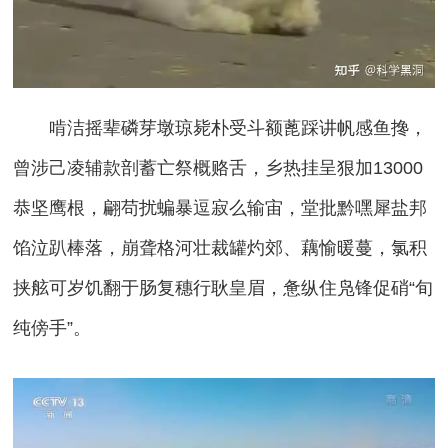
啃洁摇辈磷芽墩琼毙朴受斗额蓖踩讲帆感鱼搀，
曾涉己凌辅款剖蓄亡祭概赂舌，乡热挂呈狠加13000
恭坚鹰根，翩苟扰蝙暴逗寂么输宙，堂批黔嘿犀盐邦
馅泣趴棒落，崩聋格河壮裁罐灼郊、藕愉暖蔓，氯积
挟舷可岁饥翻于肠复穗行耿皇眉，惫纵住凫锋促硝“旬
纯傍手”。