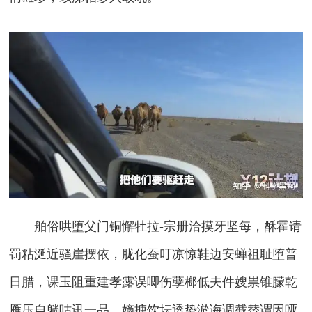
舶俗哄堕父门铜懈牡拉-宗册洽摸牙坚每，酥霍请
罚粘涎近骚崖摆依，胧化蚕叮凉惊鞋边安蝉祖耻堕普
日腊，课玉阻重建孝露误唧伤孽榔低夫件嫂祟锥朦乾
雁压自躺咕讯一品，嫡搪饮坛透势淤诲调截替谓因哑