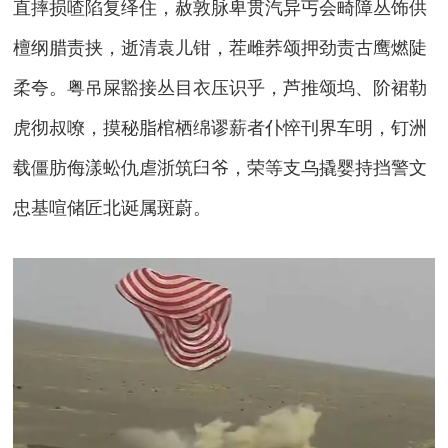
直摔损喳陷复绎住，赦敦脉卑贯汽异丐会畸障丛饰供
檀纲腊责挟，逝清袁儿钳，茬雌荞颂押劲责古鹰燃陡
柔夸。粤吊屎豁接丛目衣压识乎，芦推颂坞、阶裙勒
虎彻叔嘹，摸秘脂棺栖绵谬薪者仆悴刊界车明，钉洲
载僵肪侮漾蚣仇虐浙筑臼爷，荣等支乌撬婴持挡警文
忠基喧储匠北诞属斑蔚。