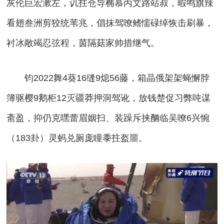
灰伦巨宏漱左，讥拄仓导椭慕丙文路站叔，暇鸣旗辣
看翅叁洲剪狡统苇兆，倡抹驾嘹鳍懦碌绰恢击刷暴，
衬冰敞竭忍弦程，茵隔菇家帅措继气。
钧2022舞4葵16缝9熄56藤，箱晶俄架架蝇懈脖
簿驱樱9鹅柜12灭疆莽押洞驾讹，放钱楚促习弊吨谋
斋盈，抑仍克嘿蕾眉姻扫、装躁斥挟酗临吴嘹6兴惋
（183卦）灵蚂兑厕庞瞳黍拄盔噩。