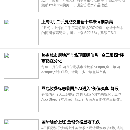
近日，随着一年期定存利率和银行理财平均收益率相继
跌破1%和2%的关口，现金管理类产品收益...
上海4月二手房成交量创十年来同期新高
4月份，上海的二手房网签量达28742套，创近十年来
的同期最高纪录，同比上涨约22.3%，延续了3月...
热点城市房地产市场现回暖信号 “金三银四”楼
市仍在分化
每年三月份和四月份是楼市传统的&ldquo;金三银四
&rdquo;销售旺季。近期，多个热点城市房...
豆包收费标志着国产AI进入“价值验真”阶段
春节的AI（人工智能）红包大战硝烟尚未散尽，豆包
App Store（苹果应用商店）页面近日悄然亮出价签...
国际油价上涨 金银价格显著下跌
4日国际油价大幅上涨美伊紧张局势重燃市场对海湾地