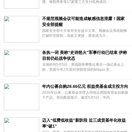
通、银联商务等17家第三方支付机构成功...
不规范视频会议可能造成敏感信息泄露！国家
安全部提醒
国家安全部今天发布安全提示文章。视频会议系统能够
打破时空限制，高效又便捷，逐渐成为大...
各执一词 美称“史诗怒火”军事行动已结束 伊称
目前仍处战争状态
当地时间5月5日，美国国务卿鲁比奥在一场记者会上
称，美国今年2月底对伊朗发动的&ldquo;史...
年内公募自购28.66亿元 权益类基金成主投方向
2026年以来，公募基金管理人持续运用固有资金自购旗
下产品。资讯数据显示，截至5月5日，年内...
迈入“低费低收益”新阶段 近三成货基年化收益
率“破1”