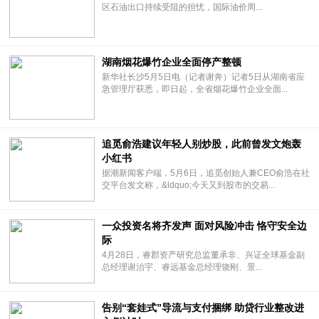
区石油出口持续受阻的担忧，国际油价周...
湖南烟花爆竹企业全面停产整顿
新华社长沙5月5日电（记者谢奔）记者5日从湖南省应
急管理厅获悉，即日起，全省烟花爆竹企业全面...
追觅俞浩建议年轻人别炒股，此前曾发文炮轰
小红书
据潮新闻客户端，5月6日，追觅创始人兼CEO俞浩在社
交平台发文称，&ldquo;今天又到股市的交易...
一众投资名将齐发声 面对风险冲击 恪守安全边
际
4月28日，睿郡资产研究总监董承非、兴证全球基金副
总经理谢治宇、睿远基金总经理饶刚、景...
告别“套娃式”导流与支付捆绑 助贷行业整改进