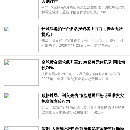
入倒计时
&ldquo;必须在9月底前完成全流程整改，调整系统架构
和导流链路，重新评估合作放款机构。&rd...
长城易趣拍平台多名投资者上百万元资金无法
提现！
来源：每日经济新闻 作者：张宝莲 上百万元资金，取
不出来了。2026年4月23日，一位受害者表示，...
全球黄金需求飙升至1930亿美元创纪录 同比增
长74%
人民财讯4月29日电，世界黄金协会4月29日发布的
2026年一季度《全球黄金需求趋势报告》显...
顶格处罚、列入失信 市监总局严惩明星带货实
施虚假宣传行为
近日，市场监管总局正式印发《关于开展网络食品销售
虚假宣传专项整治行动的通知》，决定从...
假期“人闲钱不闲” 券商密集发布国债逆回购操