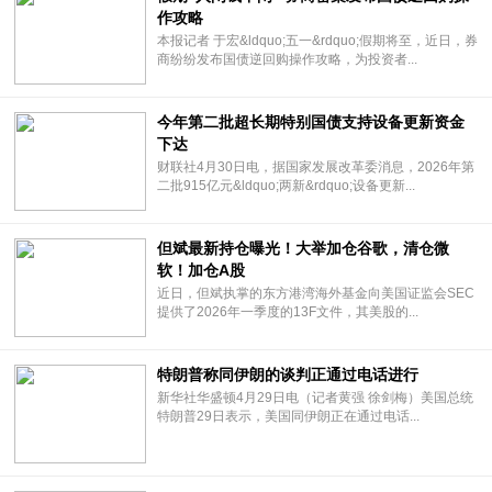
作攻略
本报记者 于宏&ldquo;五一&rdquo;假期将至，近日，券
商纷纷发布国债逆回购操作攻略，为投资者...
今年第二批超长期特别国债支持设备更新资金
下达
财联社4月30日电，据国家发展改革委消息，2026年第
二批915亿元&ldquo;两新&rdquo;设备更新...
但斌最新持仓曝光！大举加仓谷歌，清仓微
软！加仓A股
近日，但斌执掌的东方港湾海外基金向美国证监会SEC
提供了2026年一季度的13F文件，其美股的...
特朗普称同伊朗的谈判正通过电话进行
新华社华盛顿4月29日电（记者黄强 徐剑梅）美国总统
特朗普29日表示，美国同伊朗正在通过电话...