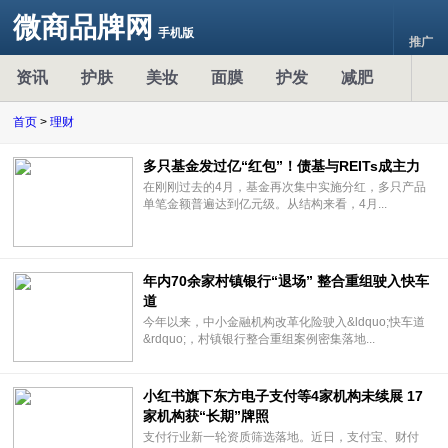
微商品牌网
手机版
推广
资讯
护肤
美妆
面膜
护发
减肥
首页
>
理财
多只基金发过亿“红包”！债基与REITs成主力
在刚刚过去的4月，基金再次集中实施分红，多只产品
单笔金额普遍达到亿元级。从结构来看，4月...
年内70余家村镇银行“退场” 整合重组驶入快车
道
今年以来，中小金融机构改革化险驶入&ldquo;快车道
&rdquo;，村镇银行整合重组案例密集落地...
小红书旗下东方电子支付等4家机构未续展 17
家机构获“长期”牌照
支付行业新一轮资质筛选落地。近日，支付宝、财付