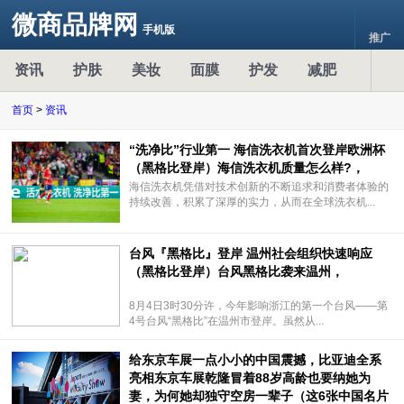
微商品牌网
手机版
推广
资讯
护肤
美妆
面膜
护发
减肥
首页
>
资讯
“洗净比”行业第一 海信洗衣机首次登岸欧洲杯
（黑格比登岸）海信洗衣机质量怎么样?，
海信洗衣机凭借对技术创新的不断追求和消费者体验的
持续改善，积累了深厚的实力，从而在全球洗衣机...
台风『黑格比』登岸 温州社会组织快速响应
（黑格比登岸）台风黑格比袭来温州，
8月4日3时30分许，今年影响浙江的第一个台风——第
4号台风“黑格比”在温州市登岸。虽然从...
给东京车展一点小小的中国震撼，比亚迪全系
亮相东京车展乾隆冒着88岁高龄也要纳她为
妻，为何她却独守空房一辈子（这6张中国名片