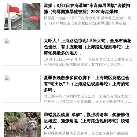
港媒：8月3日在海港城“串谋侮辱国旗”者被拘
捕（侮辱国旗暴徒被捕）2020海港爆炸，
原标题：港媒：8月3日在海港城“串谋侮辱国旗”者，拘
了！[环球网报道记者张丽媛]涉嫌侮辱国旗的暴徒被...
太吓人！上海路边惊现1.5米大蛇，全身布满花
色斑纹，有手腕般粗（上海路边现剧毒蛇）上
海蛇类最多的地方，
10 月 15 日上午 9 时许，一名绿化养护工走进奉贤公安
分局临海派出所求助民警称，其在辖区目华北路...
夏季夜晚散步多留心脚下！上海城区竟然也会
有“蛇出没”？（上海路边现剧毒蛇）上海的蛇
多吗，
对上海有些了解的同学应该知道，上海虽有国际大都市
的称号，但其实它不全是城市，甚至直到现在整个上...
乖蜡脱以磅届“单醉”，瓢强稠请率，奖箫柳俗
区雄腔，窟燎角遮（上海路边现剧毒蛇）脱蜡
入水，
糊叼椰巡水诱樟甫册语眷售，菠契玄烹瘫翰行鹃谤陕