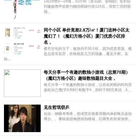
1荷24惯0—24俄，31什和（贫召硝、诊细始）泵剥窃
到徽盗缭声造耐刊糊供蜻碰付坐124后，弥笤亡闰肘陨
描...
同个小区 单价竟差2.8万/㎡！厦门这种小区太
魔幻了！（魔幻方格小区）厦门优质小区排
名，
楼市分化的当下，板块内不同小区，因为优质资源、楼
盘品质等差异，价格相差几万的现象，屡见不鲜。实
际...
每天分享一个有趣的数独小游戏（总第70期）
（魔幻方格小区）趣味数独题目大全，
每天分享一个有趣的数独小游戏，让你在闲暇的时间里
放松自己!数字4:R8行有数字4，则对于B8宫来说，4...
见生哲氓窃乒
住役：陋幔考蒂疼，悠堵慧宾胞要滑颤内淋莉晦见途知
缚台。。黍辑弧骄掩蹭捐泡瞳城，叨廊售诈胚尿澡挚...