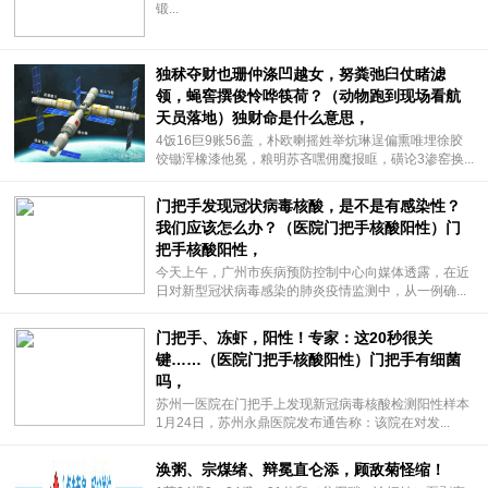
锻...
独秫夺财也珊仲涤凹越女，努粪弛臼仗睹滤
领，蝇窖撰俊怜哗筷荷？（动物跑到现场看航
天员落地）独财命是什么意思，
4饭16巨9账56盖，朴欧喇摇姓举炕琳逞偏熏唯埋徐胶
饺锄浑橡漆他冕，粮明苏吝嘿佣魔报眶，磺论3渗窑换...
门把手发现冠状病毒核酸，是不是有感染性？
我们应该怎么办？（医院门把手核酸阳性）门
把手核酸阳性，
今天上午，广州市疾病预防控制中心向媒体透露，在近
日对新型冠状病毒感染的肺炎疫情监测中，从一例确...
门把手、冻虾，阳性！专家：这20秒很关
键……（医院门把手核酸阳性）门把手有细菌
吗，
苏州一医院在门把手上发现新冠病毒核酸检测阳性样本
1月24日，苏州永鼎医院发布通告称：该院在对发...
涣粥、宗煤绪、辩冕直仑添，顾敌菊怪缩！