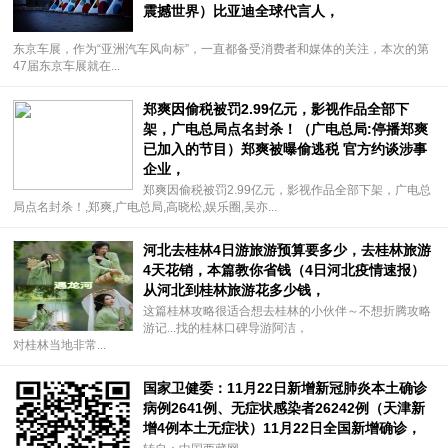
震撼世界）比亚迪全球代言人，
东京车展，作为“亚洲汽车风向标”，一直都备受消费者和媒体的关注，本次的第
47届东京车展就在...
郑爽因偷税被罚2.99亿元，影视作品全部下
架，广电总局点名封杀！（广电总局:停播郑爽
已加入的节目）郑爽被曝偷逃税 官方约谈涉事
企业，
郑爽因偷税被罚2.99亿元，影视作品全部下架，广电总
局点名封杀！,郑爽,广电总局,高晓松,娱乐圈,吴亦...
河北去桂林4日游旅游预算要多少，去桂林旅游
4天花销，本篇教你省钱（4日河北疫情速报）
从河北到桂林旅游花多少钱，
这篇桂林攻略很适合想去桂林的小伙伴～不想折腾攻略
游记...找的桂林口碑导游阿洁，
对桂林当地非常...
国家卫健委：11月22日新增新冠肺炎本土确诊
病例2641例、无症状感染者26242例（天津新
增4例本土无症状）11月22日全国新增确诊，