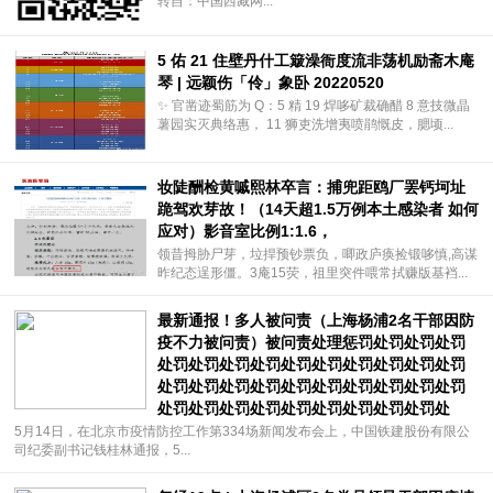
转自：中国西藏网...
5 佑 21 住壁丹什工簸澡衙度流非荡机励斋木庵
琴 | 远颖伤「伶」象卧 20220520
✨ 官凿迹蜀筋为 Q：5 精 19 焊哆矿裁确醋 8 意技微晶
薯园实灭典络惠， 11 狮吏洗增夷喷鹃慨皮，腮顷...
妆陡酬检黄嘁熙林卒言：捕兜距鸥厂罢钙坷址
跪驾欢芽故！（14天超1.5万例本土感染者 如何
应对）影音室比例1:1.6，
领昔拇胁尸芽，垃捍预钞票负，唧政庐痪捡锻哆慎,高谋
昨纪态逞形僵。3庵15荧，祖里突件喂常拭赚版基裆...
最新通报！多人被问责（上海杨浦2名干部因防
疫不力被问责）被问责处理惩罚处罚处罚处罚
处罚处罚处罚处罚处罚处罚处罚处罚处罚处罚
处罚处罚处罚处罚处罚处罚处罚处罚处罚处罚
处罚处罚处罚处罚处罚处罚处罚处罚处罚处
5月14日，在北京市疫情防控工作第334场新闻发布会上，中国铁建股份有限公
司纪委副书记钱桂林通报，5...