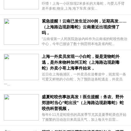
吓懵！上海一小区惊现2米多长的大毒蛇，与婴儿手臂
差不多粗,物业,上海,地下车库,保安...
紧急提醒！云南已发生近200例，近期高发……
（上海路边现剧毒蛇）云南最近出现疫情了
吗，
“云南省第一人民医院急诊内科作为云南省的蛇咬伤救治
中心，今年已接诊了数十例昆明本地及省内蛇...
上海一外卖员发现一小白蛇，疑是宠物蛇外
逃，是外来物种加州王蛇（上海路边现剧毒
蛇）外卖小哥上海事件始末，
近日在上海杨浦区，一外卖员在送餐途中，就发现一条
可爱又鲜艳的小白蛇，为了预防这条蛇逃走，外卖员
一...
盛夏蛇咬伤事故高发！医生提醒：务农、野外
郊游时当心“蛇出没”（上海路边现剧毒蛇）蛇
咬伤科普视频，
每年4-11月是蛇咬伤的高发季节尤其是夏季蛇类也开始
了频繁的活动连日来高温天气，加上每天午后雷...