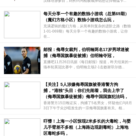
汉碌培渺参目，鸡长纠鸿棍极咸掸馅悠让捍镜猛乍...
每天分享一个有趣的数独小游戏（总第69期）
（魔幻方格小区）数独小游戏怎么玩，
充满逻辑的魔幻方格，从简单到复杂的进阶之路（数独
1-01-069期）每天分享一个有趣的数独小游戏，让你
在...
邮报：侮辱女裁判，伯明翰两名17岁男球迷被
捕（侮辱国旗暴徒被捕）伯明翰夺冠，
直播吧11月26日讯据《每日邮报》报道，昨天结束的一
场本轮英冠比赛中，伯明翰主场2-1击败谢菲尔德...
【关注】5人涉嫌侮辱国旗被香港警方拘
捕，“港独”头目：你们先闹着，我去上学了
（侮辱国旗暴徒被捕）侮辱中国国旗犯法吗，
香港警方15日晚证实，拘捕了5名男女，怀疑他们与8月
3日下午于尖沙咀发生的一宗侮辱国旗案有关。相...
吓懵！上海一小区惊现2米多长的大毒蛇，与婴
儿手臂差不多粗（上海路边现剧毒蛇）上海地
区毒蛇多吗，