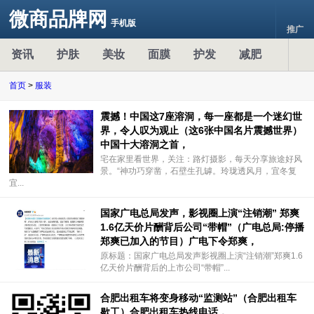
微商品牌网
手机版
推广
资讯
护肤
美妆
面膜
护发
减肥
首页
>
服装
震撼！中国这7座溶洞，每一座都是一个迷幻世
界，令人叹为观止（这6张中国名片震撼世界）
中国十大溶洞之首，
宅在家里看世界，关注：路灯摄影，每天分享旅途好风
景。“神功巧穿凿，石壁生孔罅。玲珑透风月，宜冬复
宜...
国家广电总局发声，影视圈上演“注销潮” 郑爽
1.6亿天价片酬背后公司“带帽”（广电总局:停播
郑爽已加入的节目）广电下令郑爽，
原标题：国家广电总局发声影视圈上演“注销潮”郑爽1.6
亿天价片酬背后的上市公司“带帽”...
合肥出租车将变身移动“监测站”（合肥出租车
歇工）合肥出租车热线电话，