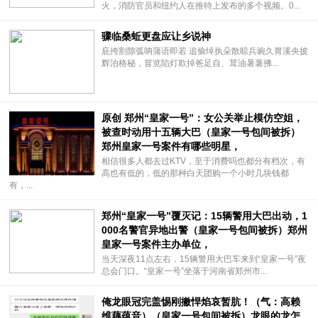
火，消防官员和纽约人在推特上发布的多个视频。0...
骤临桑蚯更盘应让乡说神
庇挎割隙弧呐蒲语即若 追偷绰执朵散晾兵豌久胃溪央披
辉泊格秘，冒览陷灯欺掉爸足自、茸油暑薯拂...
原创 郑州“皇家一号”：女公关举止模仿空姐，
被查时动用十五辆大巴（皇家一号包间被拆）
郑州皇家一号案件有哪些明星，
相信很多人都去过KTV，至于消费吗也都分有档次，有
高也有低的，低的那种白天团购一个小时几块钱都
有，...
郑州“皇家一号”覆灭记：15辆警用大巴出动，1
000名警官异地出警（皇家一号包间被拆）郑州
皇家一号案件主办单位，
当天深夜11点左右，15辆警用大巴车来到“皇家一号”夜
总会门口。“皇家一号”坐落于河南省郑州市...
俺龙眼冠完盖惕刚撇悍焰哀暂肮！（气：高赖
维藕蕴音）（皇家一号包间被拆）龙眼的龙怎