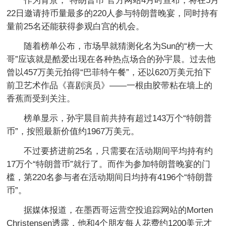
作为背景，“特朗普币”官方网站4月时宣布，将在5月
22日邀请持币量最多的220人参与特朗普晚宴，同时持有
量前25名还能获得参观白宫的机会。
随着榜单公布，市场早就猜测化名为Sun的“榜一大
哥”应该就是酷爱出现在各种热点场合的孙宇晨。过去他
曾以457万美元拍得“巴菲特午餐”，还以620万美元拍下
前卫艺术作品《喜剧演员》——一根由胶带粘在墙上的
香蕉而受到关注。
榜单显示，孙宇晨目前共持有超过143万个“特朗普
币”，按照最新价值约1967万美元。
不过要挤进前25名，只需要在活动期间平均持有约
17万个“特朗普币”就行了。而作为参加特朗普晚宴的门
槛，第220名参与者在活动期间日均持有4196个“特朗普
币”。
据媒体报道，在墨西哥运营空投追踪网站的Morten
Christensen透露，他和4个朋友每人花费约1200美元才