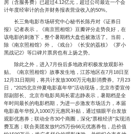
房（含服务费）已超过4.12亿元，超过公司最近一个会
计年度经审计的合并财务报表营业收入的50%。
长三角电影市场研究中心秘书长陈丹对《证券日
报》记者表示，《南京照相馆》豆瓣评分走势良好，在
该电影的刺激下，整个暑期档大盘也被激活了。当前，
除《南京照相馆》外，《戏台》《长安的荔枝》《罗小
黑战记2》等口碑片票房也有上扬之势。
除此之外，进入7月份后多地政府积极发放观影补
贴。《南京照相馆》故事发生地，江苏地区在7月18日至
12月31日期间，将共计发放3000万元电影消费券。7月23
日，“2025北京仲夏电影嘉年华”活动现场，北京市委宣传
部副部长、北京市电影局局长霍志静表示，暑期档是全
年时间最长的电影档期，为进一步激发市场活力，本届
电影嘉年华投入1000万元惠民补贴，通过猫眼平台发放
观影优惠券；联动全市30个商圈，深化“票根经济”实现消
费互惠；联合美团发放约25万份66元优惠券包，总价值