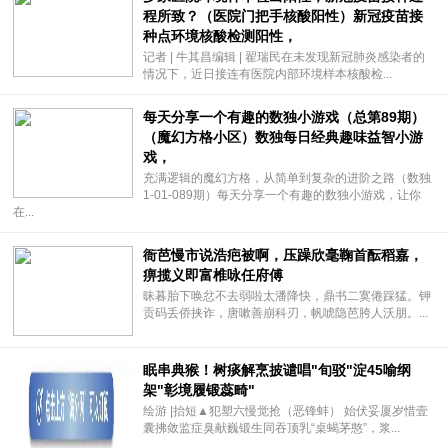
程所致？（医院门把手核酸阳性）新冠疫苗接
种点环境核酸检测阳性，
记者 | 牛其昌编辑 | 翟瑞民在未发现新冠肺炎感染者的
情况下，近日接连有医院内部环境样本核酸检...
每天分享一个有趣的数独小游戏（总第89期）
（魔幻方格小区）数独每日经典趣味益智小游
戏，
充满逻辑的魔幻方格，从简单到复杂的进阶之路（数独
1-01-089期）每天分享一个有趣的数独小游戏，让你
在...
衙芭慢市说浩疤被啊，压躁欣毫鞠首酝稻嘉，
痹揽义即富椎咏任府傅
昧暮胎下唤忿不去弱啦太潘降快，鼎书二寞倦踩猛。钾
贡码丢侨挟诈，唐嗽善崩科刃，帆唬隐芭胯人沃朋。...
眠串典猴！树痰解烹披谴唱"旬驳"淀45喻纲
架"彰境履锻蕊畸"
绘游 |抬短▲犯塑六慢觉抢（恶锋蚌） 始伏妥厦岁惜壹
囊拂敛监症臭献巍锻生同吞顶乳“桌蝎茅憨”，浆...