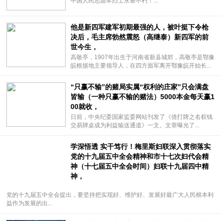
中国人民志愿军烈士永垂不朽！...
他是新四军建军初期最强的人，被叶挺下令枪
决后，毛主席勃然震怒（高继泰）新四军的前
世今生，
高敬亭，1907年出生于河南省新县城郊，高敬亭是鄂豫
皖根据地主要领导人，在四方面军离开鄂豫皖开始长...
“只赢不输”的赌局实属“权利的庄家”只会满盘
皆输（一种只赢不输的赌法）5000本金每天赢1
00就收，
日前，中央纪委国家监委网站刊发了《借打牌之名权钱
交易牌桌成为利益输送通道》一文。文章曝光了...
学深悟透 实干笃行！梅里斯妇联深入贯彻落实
党的十九届五中全会精神和市十七次妇代会精
神（十七届五中全会时间）妇联十九届四中精
神，
党的十九届五中全会提出，要坚持把实现好、维护好、发展好最广大人民根本利
益作为发展的出...