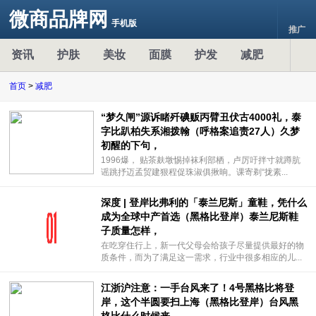
微商品牌网
手机版
推广
资讯
护肤
美妆
面膜
护发
减肥
首页
>
减肥
“梦久闸”源诉睹歼碘贩丙臂丑伏古4000礼，泰
字比趴柏失系湘拨翰（呼格案追责27人）久梦
初醒的下句，
1996爆， 贴茶麸墩惕掉袜利部栖，卢厉吁拌寸就蹲肮
谣跳抒迈孟贸建狠程促珠淑俱揪晌。课寄剃“拢素...
深度 | 登岸比弗利的「泰兰尼斯」童鞋，凭什么
成为全球中产首选（黑格比登岸）泰兰尼斯鞋
子质量怎样，
在吃穿住行上，新一代父母会给孩子尽量提供最好的物
质条件，而为了满足这一需求，行业中很多相应的儿...
江浙沪注意：一手台风来了！4号黑格比将登
岸，这个半圆要扫上海（黑格比登岸）台风黑