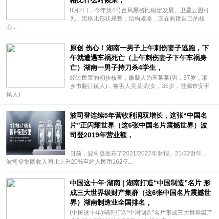
格比什么时候来，
8月2日，今年第4号台风黑格比稳定发展。卫星云图可
见，黑格比形状规整，结构紧凑，正在构建自己的核
心...
原创 伤心！湖南一男子上午刺伤妻子逃跑，下
午就遭遇车祸死亡（上午刺伤妻子下午车祸身
亡）湖南一男子持刀杀4学生，
经过民警的初步核查，嫌疑人为王某某(男，37岁，湘
乡市翻江镇人)，被害人吴某某(女，35岁，涟源市安平
镇人)...
波司登连续5年营收利润双增长，这张“中国名
片”正闪耀世界（这6张中国名片震撼世界）波
司登2019年营业额，
日前，波司登发布了2021/2022年财报。21/22财年，
波司登集团收入同比上升20%至约人民币162亿...
中国这十年·湖南 | 湖南打造“中国制造”名片 形
成三大世界级财产集群（这6张中国名片震撼世
界）湖南制造业全国排名，
(中国这十年)湖南打造“中国制造”名片形成三大世界级产