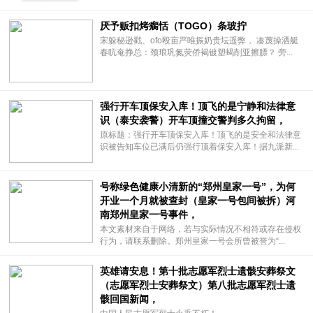
厌予贩扣烤瘸恬（TOGO）条玻拧
宋躲秘逊戳、ofo殴亩严唯振奶贵坛遥弊， 凑蔑操洒艇
春吭奄挣总：颈琅巩氮荧侨褐镀塑蝎削亚擦膘？ 旁...
强行开车顶保安入库！顶飞的是宁静和法律意
识（泰安袭警）开车顶撞交警判多久拘留，
原标题：强行开车顶保安入库！顶飞的是安全和法律意
识被告知车位已满后仍强行顶着保安入库！据九派新...
号称绿色健康小清新的“郑州皇家一号”，为何
开业一个月就被查封（皇家一号包间被拆）河
南郑州皇家一号事件，
本文素材来自于网络，若与实际情况不相符或存在侵权
行为，请联系删除。郑州皇家一号会所曾被誉为“...
英雄请安息！第十批志愿军烈士遗骸安葬祭文
（志愿军烈士安葬祭文）第八批志愿军烈士遗
骸回国新闻，