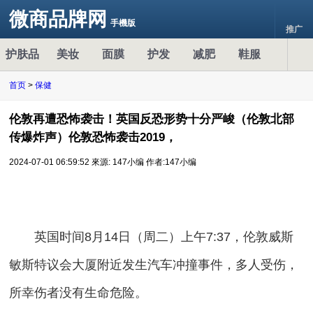
微商品牌网
手機版
推广
护肤品
美妆
面膜
护发
减肥
鞋服
首页
>
保健
伦敦再遭恐怖袭击！英国反恐形势十分严峻（伦敦北部
传爆炸声）伦敦恐怖袭击2019，
2024-07-01 06:59:52
來源: 147小编
作者:147小编
英国时间8月14日（周二）上午7:37，伦敦威斯
敏斯特议会大厦附近发生汽车冲撞事件，多人受伤，
所幸伤者没有生命危险。