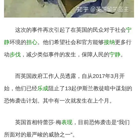
这次的事件再次引起了在英国的民众对于社会
宁
静
环境的
担心
。他们希望社会和官方能够
接纳
更多行
动
步伐
，减少类似事件的发生，保障人民的
宁静
。
而英国政府工作人员透露，自从2017年3月开
始，他们已经
乐成
阻止了13起伊斯兰教徒暗中谋划的
恐怖袭击计划。其中有一次就发生在上个月。
英国首相特蕾莎·梅
表现
，目前恐怖袭击是“我们
所面对的最严峻的威胁之一”。