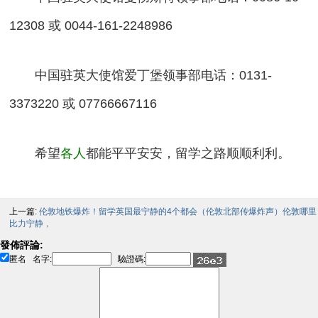
12308 或 0044-161-2248986
中国驻英大使馆爱丁堡领事部电话：0131-
3373220 或 07766667116
希望
各人
都能平平安安，留学之路顺顺利利。
上一篇:
伦敦地铁爆炸！留学英国最宁静的4个都会（伦敦北部传爆炸声）伦敦哪里
比力宁静，
發佈評論:
匿名
名字:
驗證碼: