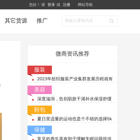
您好！ 请
登录
或
注册
网站导航
其它货源
推广
微商资讯推荐
服装
2023年纺织服装产业集群发展历程就有
多长
0
美容
深度滋润，告别肌肤干渴补水保湿舒缓
面膜
鞋包
夏日里适量的运动也是个不错的选择5k
跑鞋
保健
常见的养生茶有助于缓解失眠问题提供