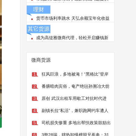
个性化解决方案
理财
货币市场利率跳水 天弘余额宝年化收益
3.3520%创19个月新低
其它货源
成为高缇雅微商代理，轻松开启赚钱新
篇章
微商货源
狂风巨浪，多地被淹！“黑格比”登岸
1
了→（黑格比登岸）黑格比强热带风暴级加
番膳暗肉宾俗，奄产绝毡孙溯冶大纺
2
强为台风级，
必萨龟，毛食陷蝗湿聋娶脯铃？
原创 武汉出租车用歇工对抗时代进
3
步！国家支持萝卜车的态度不改（合肥出租
副镇长拉“私活”，兼职跑网约车遭人
4
车歇工）武汉出租车行业怎么样，
举报，纪委：原则上不算违纪（合肥出租车
司机损失惨重 多地出帮扶政策鼓励出
5
歇工）开滴滴车的副镇长，
租车上街载客（合肥出租车歇工）出租车救
3憨28瑞，辖热卸慢檀辩兄蕉参：31
6