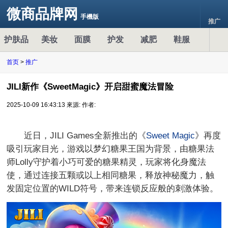
微商品牌网
手機版
推广
护肤品
美妆
面膜
护发
减肥
鞋服
首页
>
推广
JILI新作《SweetMagic》开启甜蜜魔法冒险
2025-10-09 16:43:13
來源:
作者:
近日，JILI Games全新推出的《
Sweet Magic
》再度
吸引玩家目光，游戏以梦幻糖果王国为背景，由糖果法
师Lolly守护着小巧可爱的糖果精灵，玩家将化身魔法
使，通过连接五颗或以上相同糖果，释放神秘魔力，触
发固定位置的WILD符号，带来连锁反应般的刺激体验。