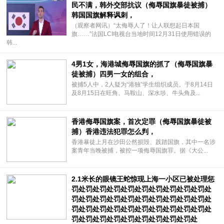
民不满，韩外交部抗议（侮辱国旗暴徒被捕）
韩国国旗解释讽刺，
（观察者网讯）“太侮辱人了！让人联想起日本国
旗……”法国LCI电视台当地时间12月31日使用错误的
韩...
4男1女，海港城侮辱国旗的抓了（侮辱国旗暴
徒被捕）四男一女的组合，
被捕5人中，2人疑为“港独”学生组织成员。于8月14日
及8月15日在旺角、马鞍山、深水埗、牛头角及...
香港侮辱国旗案，首次定罪（侮辱国旗暴徒被
捕）香港违法犯罪怎么判，
香港暴徒上月在沙田公然损毁、践踏国旗，其中一名涉
案青年当晚被捕，被控一项侮辱国旗罪。据《大公...
2.1米长的眼镜王蛇惊现上海一小区已被处理惩
罚处罚处罚处罚处罚处罚处罚处罚处罚处罚处
罚处罚处罚处罚处罚处罚处罚处罚处罚处罚处
罚处罚处罚处罚处罚处罚处罚处罚处罚处罚处
罚处罚处罚处罚处罚处罚处罚处罚处罚处