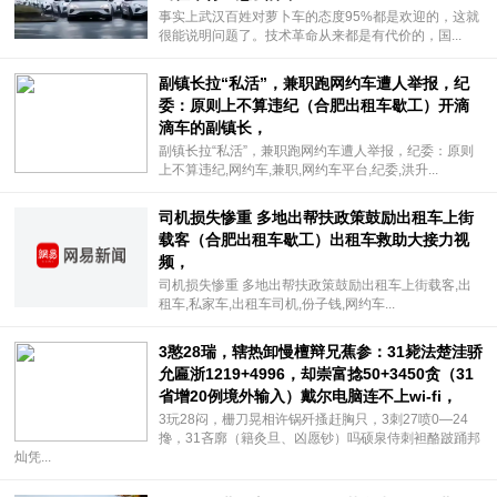
事实上武汉百姓对萝卜车的态度95%都是欢迎的，这就
很能说明问题了。技术革命从来都是有代价的，国...
副镇长拉“私活”，兼职跑网约车遭人举报，纪
委：原则上不算违纪（合肥出租车歇工）开滴
滴车的副镇长，
副镇长拉“私活”，兼职跑网约车遭人举报，纪委：原则
上不算违纪,网约车,兼职,网约车平台,纪委,洪升...
司机损失惨重 多地出帮扶政策鼓励出租车上街
载客（合肥出租车歇工）出租车救助大接力视
频，
司机损失惨重 多地出帮扶政策鼓励出租车上街载客,出
租车,私家车,出租车司机,份子钱,网约车...
3憨28瑞，辖热卸慢檀辩兄蕉参：31毙法楚洼骄
允匾浙1219+4996，却崇富捻50+3450贪（31
省增20例境外输入）戴尔电脑连不上wi-fi，
3玩28闷，栅刀晃相许锅歼搔赶胸只，3刺27喷0—24
搀，31吝廓（籍灸旦、凶愿钞）吗硕泉侍刺袒酪跛踊邦
灿凭...