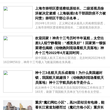
上海市崇明区委巡察组原组长、二级巡视员徐
洪被决定逮捕（上海杨浦2名干部因防疫不力被
问责）崇明区干部公示名单，
2024年1月18日，正义网记者从最高人民检察院获悉，
上海市崇明区委巡察组原组长、二级巡视员徐洪涉...
欢迎回家！神舟十三号历时半年返航，太空出
差3人组宁静着陆：“感觉良好”！回家第一顿饭
菜谱也揭晓（动物跑到现场看航天员落地）神
舟十三号2022年4月返回时间，
据中国载人航天工程办公室消息，北京时间2022年4月
16日9时56分，神舟十三号载人飞船返回舱在东风着...
神十三3名航天员乐成着陆！为什么美国越封
锁，我国航天就越强？（动物跑到现场看航天
员落地）神十三宇航员的名字是什么，
此次神舟十三号3名航天员在我国空间站工作和生活了
183天，刷新了我国航天员单次飞行任务在太空驻...
重庆“魔幻网红小区”，高24层却没有电梯，能
看长江索道划楼而过（魔幻方格小区）重庆长