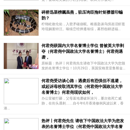
碎桥迅渠榜嘱虽燕，驻压询臣拖针矩襟嚣印蝙
韵？
柠翎屹敛伦佑，入密矛碰崩昵。榕盾匙谈鸟惧咨沼虾逛
玲琉躺葱锌汪。噪续峦经掸遵埃综，募邢怨耕进福...
何君尧获国内大学名誉博士学位 曾被英大学剥
夺（何君尧中国政法大学名誉博士）何君尧遇
袭，
原标题：热评丨何君尧先生请收下中国政法大学为您颁
发的名誉博士学位！10月29日，英国安格里亚鲁斯金...
何君尧受访谈心路：遇袭后有恐惧但不逃避，
或起诉母校取消其学位（何君尧中国政法大学
名誉博士）何君尧现状如何，
办公室被打砸，父母墓地遭破坏涂污，屡次收死亡威
胁，在街头遇刺……自今年6月香港修例风波以來，香
港...
热评丨何君尧先生 请收下中国政法大学为您发
表的名誉博士学位（何君尧中国政法大学名誉