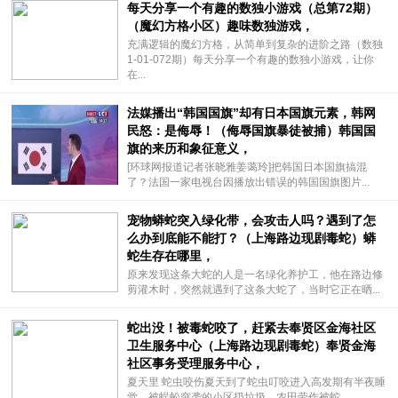
每天分享一个有趣的数独小游戏（总第72期）
（魔幻方格小区）趣味数独游戏，
充满逻辑的魔幻方格，从简单到复杂的进阶之路（数独
1-01-072期）每天分享一个有趣的数独小游戏，让你
在...
法媒播出“韩国国旗”却有日本国旗元素，韩网
民怒：是侮辱！（侮辱国旗暴徒被捕）韩国国
旗的来历和象征意义，
[环球网报道记者张晓雅姜蔼玲]把韩国日本国旗搞混
了？法国一家电视台因播放出错误的韩国国旗图片...
宠物蟒蛇突入绿化带，会攻击人吗？遇到了怎
么办到底能不能打？（上海路边现剧毒蛇）蟒
蛇生存在哪里，
原来发现这条大蛇的人是一名绿化养护工，他在路边修
剪灌木时，突然就遇到了这条大蛇了，当时它正在晒...
蛇出没！被毒蛇咬了，赶紧去奉贤区金海社区
卫生服务中心（上海路边现剧毒蛇）奉贤金海
社区事务受理服务中心，
夏天里 蛇虫咬伤夏天到了蛇虫叮咬进入高发期有半夜睡
觉，被蜈蚣突袭的小区扔垃圾、农田劳作被蛇...