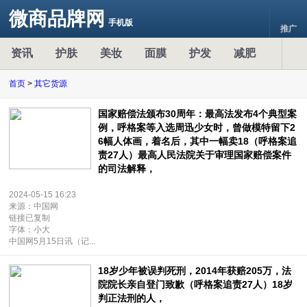
微商品牌网
手机版
推广
资讯
护肤
美妆
面膜
护发
减肥
首页
>
其它货源
国家赔偿法颁布30周年：最高法发布4个典型案
例，呼格案等入选周迅少女时，曾做模特留下2
6幅人体画，着名后，其中一幅卖18（呼格案追
责27人）最高人民法院关于审理国家赔偿案件
的司法解释，
2024-05-15 16:23
来源：中国网
链接已复制
字体：小大
中国网5月15日讯（记...
18岁少年被误判死刑，2014年获赔205万，法
院院长亲自登门致歉（呼格案追责27人）18岁
判正法刑的人，