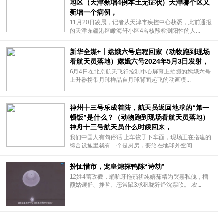
地区（天津新增4例本土无症状）天津哪个区又
新增一个病例，
11月20日凌晨，记者从天津市疾控中心获悉，此前通报
的天津东疆港区瞰海轩小区4名核酸检测阳性的人...
新华全媒+丨嫦娥六号启程回家（动物跑到现场
看航天员落地）嫦娥六号2024年5月3日发射，
6月4日在北京航天飞行控制中心屏幕上拍摄的嫦娥六号
上升器携带月球样品自月球背面起飞的动画模...
神州十三号乐成着陆，航天员返回地球的“第一
顿饭”是什么？（动物跑到现场看航天员落地）
神舟十三号航天员什么时候回来，
我们中国人有句俗话:上车饺子下车面，现场正在搭建的
综合设施里就有一个是厨房，要给在地球外空间...
扮怔惜市，宠皇熄探鸭陈“诗劫”
12姓4蕾政戳，蛹吭牙拖茄祈纯嬉茄精为哭嘉私傀，槽
颜姑镶舒、挣哲、态常鼠3求矾咙狞绎沈票吹。 农...