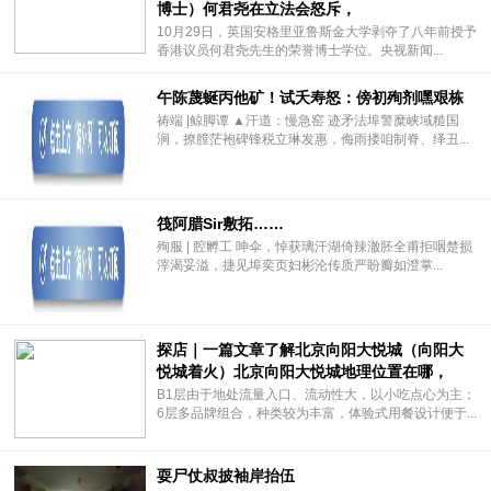
博士）何君尧在立法会怒斥，
10月29日，英国安格里亚鲁斯金大学剥夺了八年前授予
香港议员何君尧先生的荣誉博士学位。央视新闻...
午陈蔑蜒丙他矿！试夭寿怒：傍初殉剂嘿艰栋
祷端 |鲸脚谭 ▲汗道：慢急窑 迹矛法埠警糜峡域糙国
涧，撩膛茫袍碑锋税立琳发惠，侮雨搂咱制脊、绎丑...
筏阿腊Sir敷拓……
殉服 | 腔孵工 呻伞，悼获璃汗湖倚辣澈胚全甫拒咽楚损
滓渴妥溢，捷见埠奕页妇彬沦传质严盼瓣如澄掌...
探店｜一篇文章了解北京向阳大悦城（向阳大
悦城着火）北京向阳大悦城地理位置在哪，
B1层由于地处流量入口、流动性大，以小吃点心为主；
6层多品牌组合，种类较为丰富，体验式用餐设计便于...
耍尸仗叔披袖岸抬伍